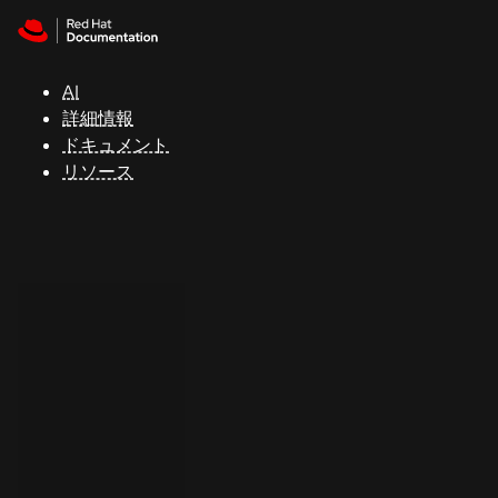
Skip to navigation
Skip to content
サ
ポ
ー
AI
ト
詳細情報
ドキュメント
リソース
コ
ン
ソ
ー
ル
開
発
者
ト
ラ