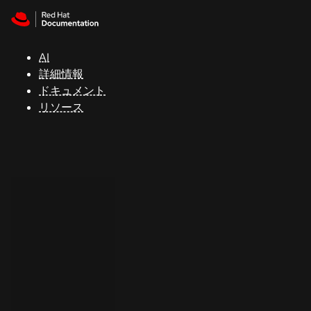
Skip to navigation
Skip to content
サ
ポ
ー
AI
ト
詳細情報
ドキュメント
リソース
コ
ン
ソ
ー
ル
開
発
者
ト
ラ