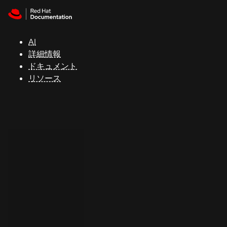
Skip to navigation
Skip to content
サ
ポ
ー
AI
ト
詳細情報
ドキュメント
リソース
コ
ン
ソ
ー
ル
開
発
者
ト
ラ