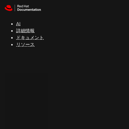
Skip to navigation
Skip to content
サ
ポ
ー
AI
ト
詳細情報
ドキュメント
リソース
コ
ン
ソ
ー
ル
開
発
者
ト
ラ