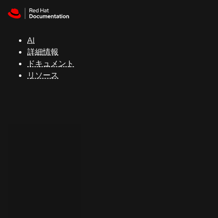
Skip to navigation
Skip to content
サ
ポ
ー
AI
ト
詳細情報
ドキュメント
リソース
コ
ン
ソ
ー
ル
開
発
者
ト
ラ