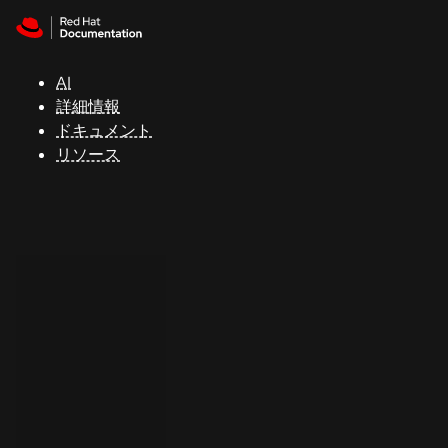
Skip to navigation
Skip to content
サ
ポ
ー
AI
ト
詳細情報
ドキュメント
リソース
コ
ン
ソ
ー
ル
開
発
者
ト
ラ