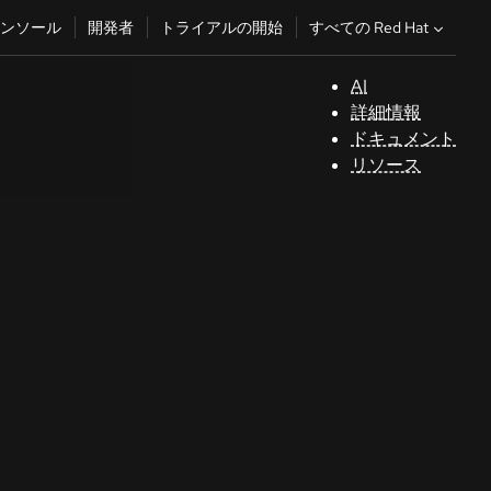
すべての Red Hat
ンソール
開発者
トライアルの開始
AI
サ
詳細情報
ポ
ドキュメント
ー
リソース
ト
コ
ン
ソ
ー
ル
開
発
者