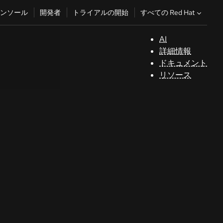
すべての Red Hat
ンソール
開発者
トライアルの開始
AI
サ
詳細情報
ポ
ドキュメント
ー
リソース
ト
コ
ン
ソ
ー
ル
開
発
者