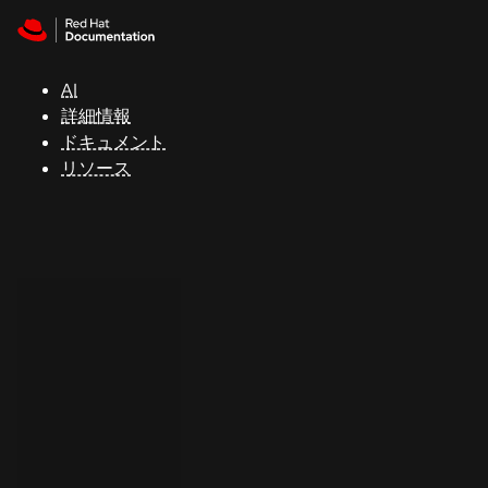
Skip to navigation
Skip to content
サ
ポ
ー
AI
ト
詳細情報
ドキュメント
リソース
コ
ン
ソ
ー
ル
開
発
者
ト
ラ