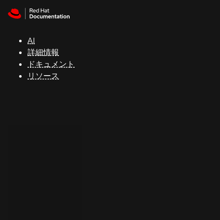
Skip to navigation
Skip to content
サ
ポ
ー
AI
ト
詳細情報
ドキュメント
リソース
コ
ン
ソ
ー
ル
開
発
者
ト
ラ