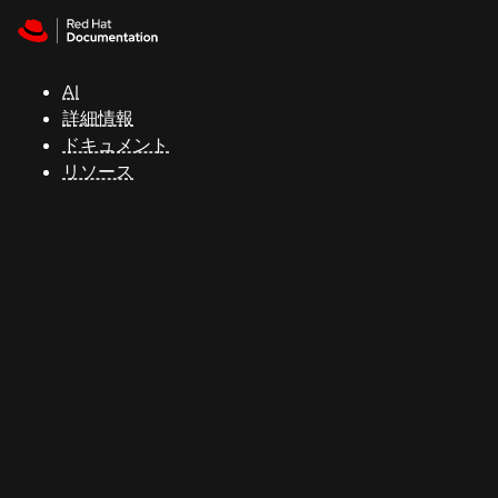
Skip to navigation
Skip to content
サ
ポ
ー
AI
ト
詳細情報
ドキュメント
リソース
コ
ン
ソ
ー
ル
開
発
者
ト
ラ