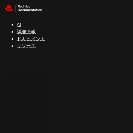
Skip to navigation
Skip to content
サ
ポ
ー
AI
ト
詳細情報
ドキュメント
リソース
コ
ン
ソ
ー
ル
開
発
者
ト
ラ