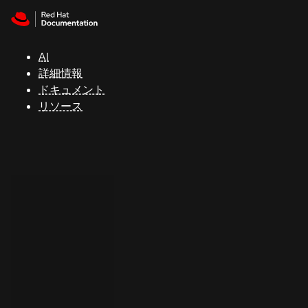
Skip to navigation
Skip to content
サ
ポ
ー
AI
ト
詳細情報
ドキュメント
リソース
コ
ン
ソ
ー
ル
開
発
者
ト
ラ