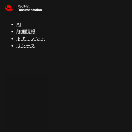
Skip to navigation
Skip to content
サ
ポ
ー
AI
ト
詳細情報
ドキュメント
リソース
コ
ン
ソ
ー
ル
開
発
者
ト
ラ