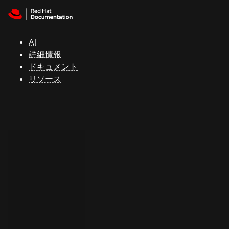
Skip to navigation
Skip to content
サ
ポ
ー
AI
ト
詳細情報
ドキュメント
リソース
コ
ン
ソ
ー
ル
開
発
者
ト
ラ