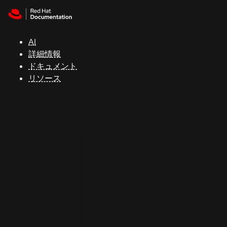
Skip to navigation
Skip to content
サ
ポ
ー
AI
ト
詳細情報
ドキュメント
リソース
コ
ン
ソ
ー
ル
開
発
者
ト
ラ