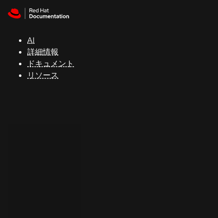
Skip to navigation
Skip to content
サ
ポ
ー
AI
ト
詳細情報
ドキュメント
リソース
コ
ン
ソ
ー
ル
開
発
者
ト
ラ