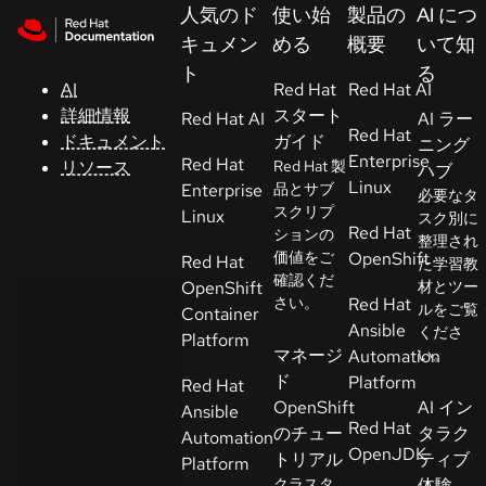
Skip to navigation
Skip to content
人気のド
使い始
製品の
AI につ
サ
キュメン
める
概要
いて知
ポ
ト
る
ー
AI
Red Hat
Red Hat AI
ト
詳細情報
スタート
Red Hat AI
AI ラー
Red Hat
ドキュメント
ガイド
ニング
Enterprise
Red Hat
リソース
Red Hat 製
ハブ
コ
Linux
Enterprise
品とサブ
必要なタ
ン
スクリプ
Linux
スク別に
ソ
Red Hat
ションの
整理され
ー
価値をご
OpenShift
Red Hat
た学習教
ル
確認くだ
OpenShift
材とツー
さい。
Red Hat
ルをご覧
Container
Ansible
くださ
開
Platform
マネージ
Automation
い。
発
ド
Platform
Red Hat
者
OpenShift
AI イン
Ansible
Red Hat
のチュー
タラク
Automation
ト
OpenJDK
トリアル
ティブ
Platform
ラ
クラスタ
体験