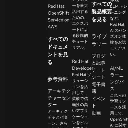
すべての
イ
ーを最大
Red Hat
LLM トレ
ア
製品概要
活用する
ーニング
OpenShift
ための、
ル
など、
を見る
Service on
エクスパ
Red Hat
の
AWS
ートによ
AI のハン
開
る段階的
ライブ
ズオン体
すべての
始
チュート
験をお試
ラリー
ドキュメ
リアル。
しくださ
ントを見
お
い。
ブログ
Red Hat
問
る
と記事
Developer
AI/ML
い
チート
Red Hat ソ
ラーニ
合
シート
参考資料
リューシ
ングパ
わ
言
電子書
ョンを活
語
ス
せ
アーキテク
籍
用して、
の
これらの
チャーセン
イベン
柔軟で信
選
学習リソ
ター
頼性の高
ト
択
ースを活
いアプリ
アーキテク
動画
用して、
ケーショ
チャとパタ
OpenShif
ンをビル
ーン、さら
AI に関す