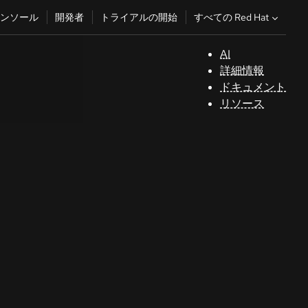
すべての Red Hat
ンソール
開発者
トライアルの開始
AI
サ
詳細情報
ポ
ドキュメント
ー
リソース
ト
コ
ン
ソ
ー
ル
開
発
者