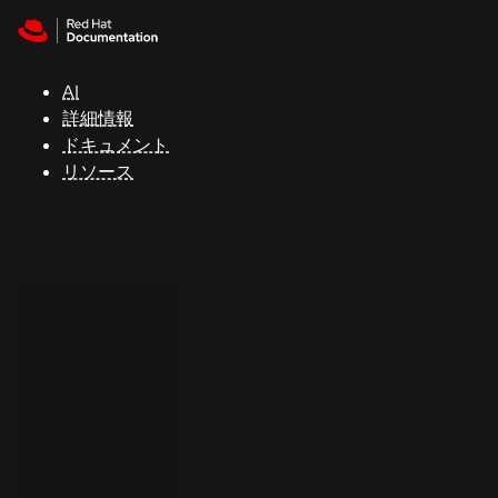
Skip to navigation
Skip to content
サ
ポ
ー
AI
ト
詳細情報
ドキュメント
リソース
コ
ン
ソ
ー
ル
開
発
者
ト
ラ