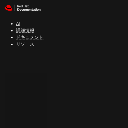
Skip to navigation
Skip to content
サ
ポ
ー
AI
ト
詳細情報
ドキュメント
リソース
コ
ン
ソ
ー
ル
開
発
者
ト
ラ