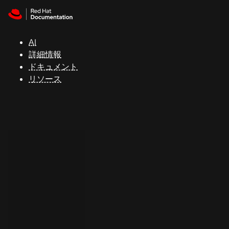
Skip to navigation
Skip to content
サ
ポ
ー
AI
ト
詳細情報
ドキュメント
リソース
コ
ン
ソ
ー
ル
開
発
者
ト
ラ