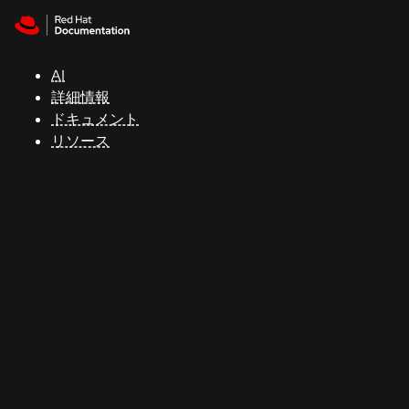
Skip to navigation
Skip to content
サ
ポ
ー
AI
ト
詳細情報
ドキュメント
リソース
コ
ン
ソ
ー
ル
開
発
者
ト
ラ