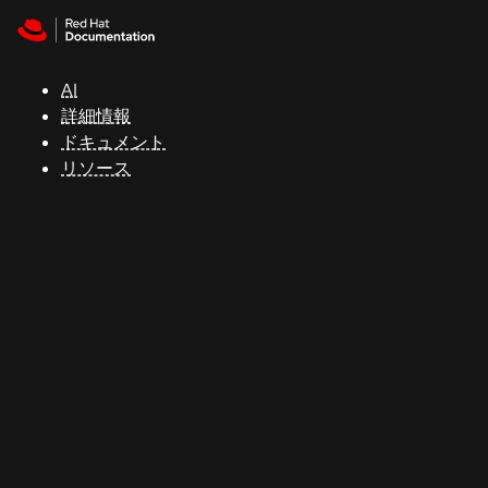
Skip to navigation
Skip to content
サ
ポ
ー
AI
ト
詳細情報
ドキュメント
リソース
コ
ン
ソ
ー
ル
開
発
者
ト
ラ