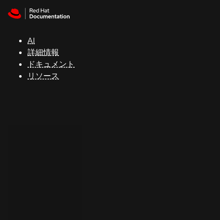
Skip to navigation
Skip to content
サ
ポ
ー
AI
ト
詳細情報
ドキュメント
リソース
コ
ン
ソ
ー
ル
開
発
者
ト
ラ