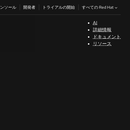
すべての Red Hat
ンソール
開発者
トライアルの開始
AI
サ
詳細情報
ポ
ドキュメント
ー
リソース
ト
コ
ン
ソ
ー
ル
開
発
者