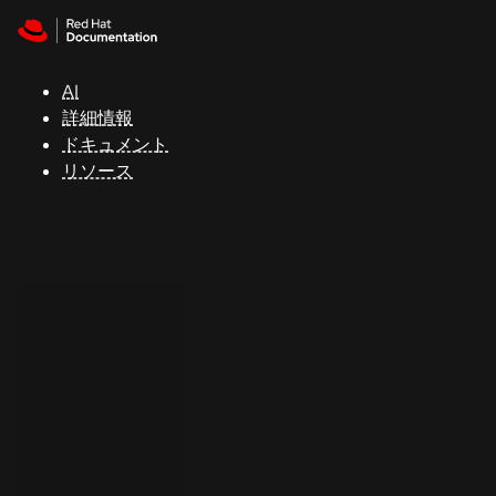
Skip to navigation
Skip to content
サ
ポ
ー
AI
ト
詳細情報
ドキュメント
リソース
コ
ン
ソ
ー
ル
開
発
者
ト
ラ