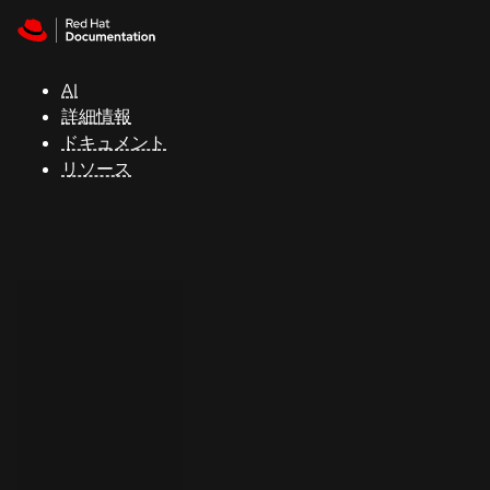
Skip to navigation
Skip to content
サ
ポ
ー
AI
ト
詳細情報
ドキュメント
リソース
コ
ン
ソ
ー
ル
開
発
者
ト
ラ