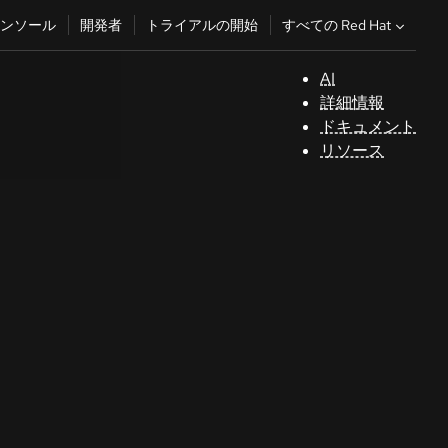
すべての Red Hat
ンソール
開発者
トライアルの開始
AI
サ
詳細情報
ポ
ドキュメント
ー
リソース
ト
コ
ン
ソ
ー
ル
開
発
者