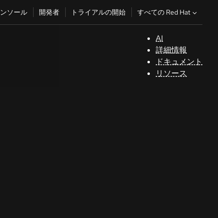
すべての Red Hat
ンソール
開発者
トライアルの開始
AI
サ
詳細情報
ポ
ドキュメント
ー
リソース
ト
コ
ン
ソ
ー
ル
開
発
者