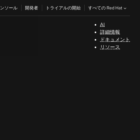
すべての Red Hat
ンソール
開発者
トライアルの開始
AI
サ
詳細情報
ポ
ドキュメント
ー
リソース
ト
コ
ン
ソ
ー
ル
開
発
者