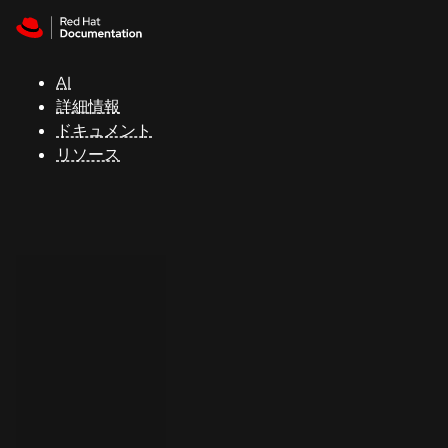
Skip to navigation
Skip to content
サ
ポ
ー
AI
ト
詳細情報
ドキュメント
リソース
コ
ン
ソ
ー
ル
開
発
者
ト
ラ