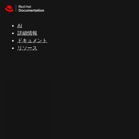
Skip to navigation
Skip to content
サ
ポ
ー
AI
ト
詳細情報
ドキュメント
リソース
コ
ン
ソ
ー
ル
開
発
者
ト
ラ