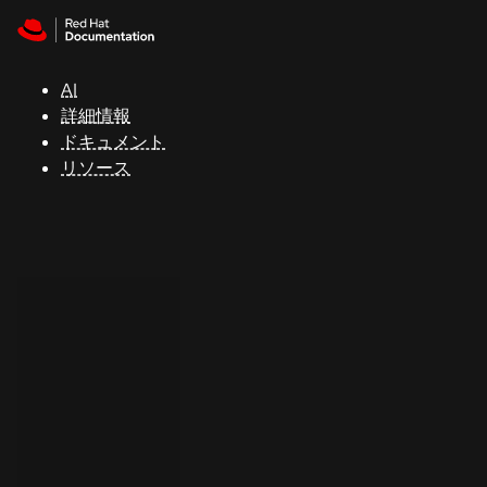
Skip to navigation
Skip to content
サ
ポ
ー
AI
ト
詳細情報
ドキュメント
リソース
コ
ン
ソ
ー
ル
開
発
者
ト
ラ