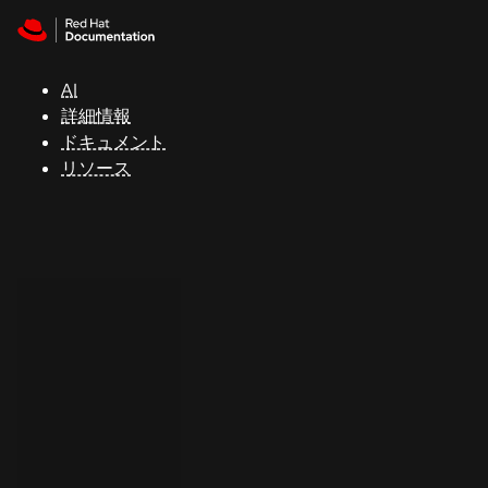
Skip to navigation
Skip to content
サ
ポ
ー
AI
ト
詳細情報
ドキュメント
リソース
コ
ン
ソ
ー
ル
開
発
者
ト
ラ