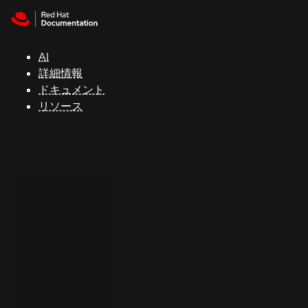
Skip to navigation
Skip to content
サ
ポ
ー
AI
ト
詳細情報
ドキュメント
リソース
コ
ン
ソ
ー
ル
開
発
者
ト
ラ