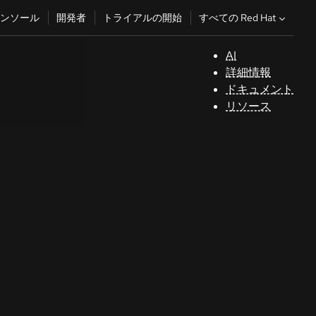
すべての Red Hat
ンソール
開発者
トライアルの開始
AI
サ
詳細情報
ポ
ドキュメント
ー
リソース
ト
コ
ン
ソ
ー
ル
開
発
者