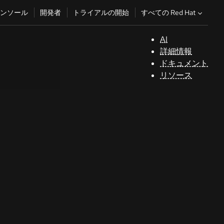
すべての Red Hat
ンソール
開発者
トライアルの開始
AI
サ
詳細情報
ポ
ドキュメント
ー
リソース
ト
コ
ン
ソ
ー
ル
開
発
者