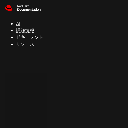
Skip to navigation
Skip to content
サ
ポ
ー
AI
ト
詳細情報
ドキュメント
リソース
コ
ン
ソ
ー
ル
開
発
者
ト
ラ