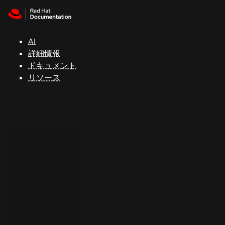
Skip to navigation
Skip to content
サ
ポ
ー
AI
ト
詳細情報
ドキュメント
リソース
コ
ン
ソ
ー
ル
開
発
者
ト
ラ