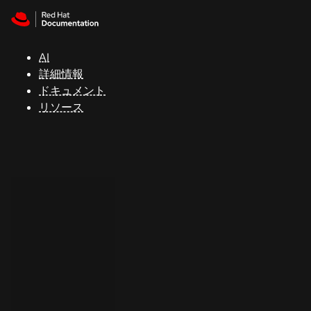
Skip to navigation
Skip to content
サ
ポ
ー
AI
ト
詳細情報
ドキュメント
リソース
コ
ン
ソ
ー
ル
開
発
者
ト
ラ