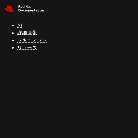
Skip to navigation
Skip to content
サ
ポ
ー
AI
ト
詳細情報
ドキュメント
リソース
コ
ン
ソ
ー
ル
開
発
者
ト
ラ