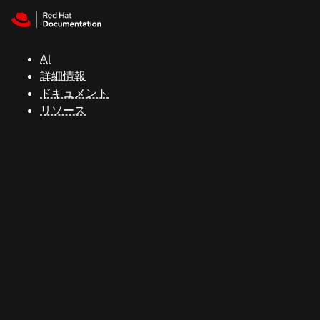
Skip to navigation
Skip to content
サ
ポ
ー
AI
ト
詳細情報
ドキュメント
リソース
コ
ン
ソ
ー
ル
開
発
者
ト
ラ