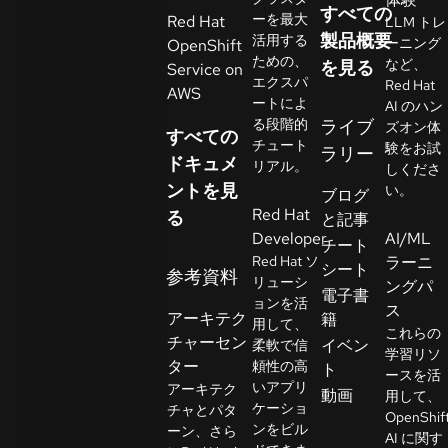
すべての
イ
ーを最大
Red Hat
LLM トレ
ア
製品概要
活用する
ーニング
OpenShift
ための、
ル
など、
を見る
Service on
エクスパ
Red Hat
の
AWS
ートによ
AI のハン
開
る段階的
ライブ
ズオン体
すべての
始
チュート
験をお試
ラリー
ドキュメ
リアル。
しくださ
ントを見
お
い。
ブログ
Red Hat
問
る
と記事
Developer
AI/ML
い
チート
Red Hat ソ
ラーニ
合
シート
参考資料
リューシ
ングパ
わ
言
電子書
ョンを活
語
ス
せ
アーキテク
籍
用して、
の
これらの
チャーセン
イベン
柔軟で信
選
学習リソ
ター
頼性の高
ト
択
ースを活
いアプリ
アーキテク
動画
用して、
ケーショ
チャとパタ
OpenShif
ンをビル
ーン、さら
AI に関す