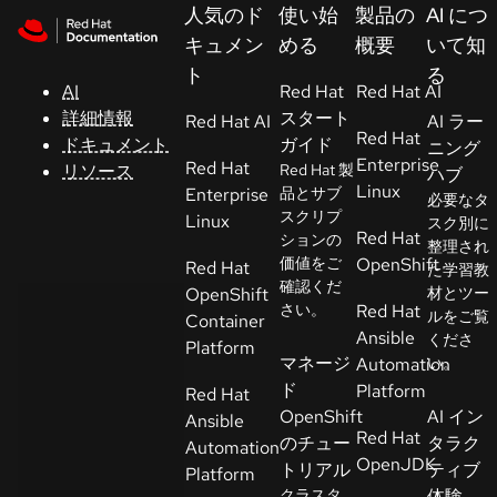
Skip to navigation
Skip to content
人気のド
使い始
製品の
AI につ
サ
キュメン
める
概要
いて知
ポ
ト
る
ー
AI
Red Hat
Red Hat AI
ト
詳細情報
スタート
Red Hat AI
AI ラー
Red Hat
ドキュメント
ガイド
ニング
Enterprise
Red Hat
リソース
Red Hat 製
ハブ
コ
Linux
Enterprise
品とサブ
必要なタ
ン
スクリプ
Linux
スク別に
ソ
Red Hat
ションの
整理され
ー
価値をご
OpenShift
Red Hat
た学習教
ル
確認くだ
OpenShift
材とツー
さい。
Red Hat
ルをご覧
Container
Ansible
くださ
開
Platform
マネージ
Automation
い。
発
ド
Platform
Red Hat
者
OpenShift
AI イン
Ansible
Red Hat
のチュー
タラク
Automation
ト
OpenJDK
トリアル
ティブ
Platform
ラ
クラスタ
体験