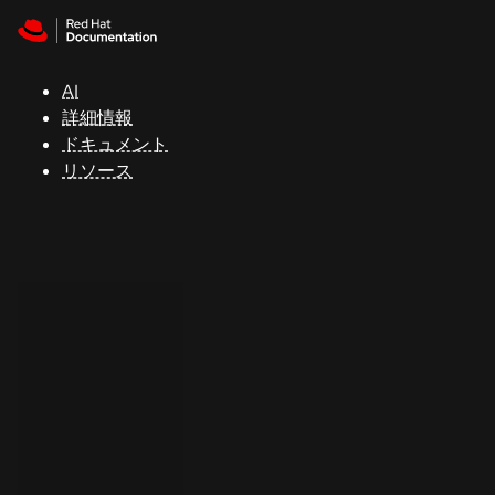
Skip to navigation
Skip to content
サ
ポ
ー
AI
ト
詳細情報
ドキュメント
リソース
コ
ン
ソ
ー
ル
開
発
者
ト
ラ