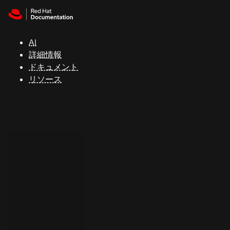
Skip to navigation
Skip to content
サ
ポ
ー
AI
ト
詳細情報
ドキュメント
リソース
コ
ン
ソ
ー
ル
開
発
者
ト
ラ