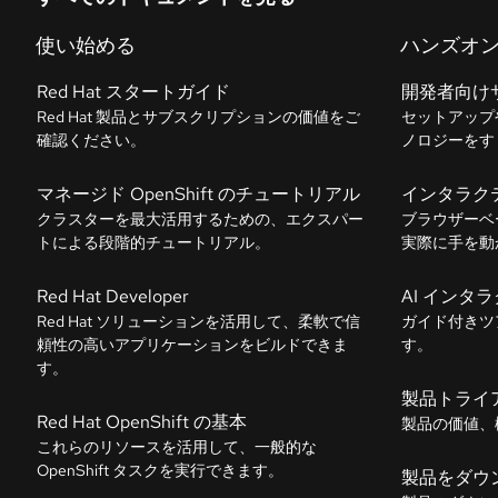
使い始める
ハンズオ
Red Hat スタートガイド
開発者向け
Red Hat 製品とサブスクリプションの価値をご
セットアップ
確認ください。
ノロジーをす
マネージド OpenShift のチュートリアル
インタラク
クラスターを最大活用するための、エクスパー
ブラウザーベ
トによる段階的チュートリアル。
実際に手を動
Red Hat Developer
AI インタ
Red Hat ソリューションを活用して、柔軟で信
ガイド付きツ
頼性の高いアプリケーションをビルドできま
す。
す。
製品トライ
Red Hat OpenShift の基本
製品の価値、
これらのリソースを活用して、一般的な
OpenShift タスクを実行できます。
製品をダウ