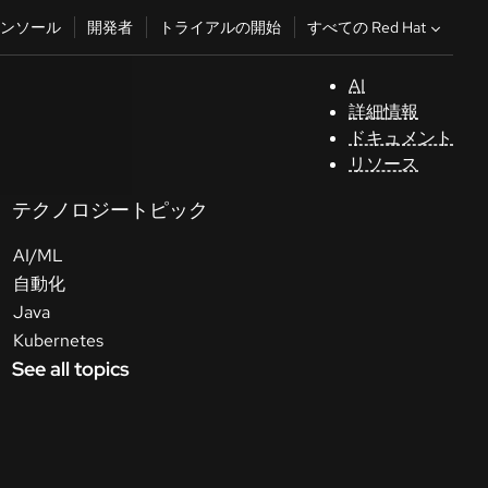
すべての Red Hat
ンソール
開発者
トライアルの開始
AI
サ
詳細情報
ポ
ドキュメント
ー
リソース
ト
テクノロジートピック
コ
AI/ML
ン
ソ
自動化
ー
Java
ル
Kubernetes
See all topics
開
発
者