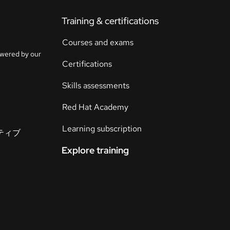
ト
Training & certifications
ラ
イ
Courses and exams
ア
owered by our
ル
Certifications
の
開
Skills assessments
始
Red Hat Academy
お
Learning subscription
イティブ
問
い
Explore training
合
わ
言
語
せ
の
選
択