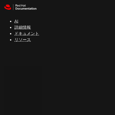
Skip to navigation
Skip to content
サ
ポ
ー
AI
ト
詳細情報
ドキュメント
リソース
コ
ン
ソ
ー
ル
開
発
者
ト
ラ