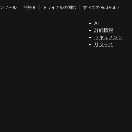
すべての Red Hat
ンソール
開発者
トライアルの開始
AI
サ
詳細情報
ポ
ドキュメント
ー
リソース
ト
コ
ン
ソ
ー
ル
開
発
者