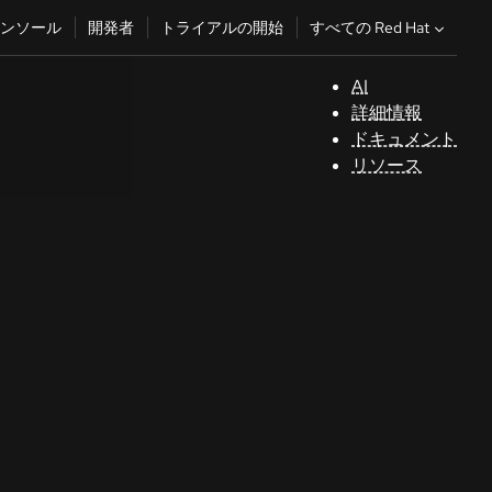
すべての Red Hat
ンソール
開発者
トライアルの開始
AI
サ
詳細情報
ポ
ドキュメント
ー
リソース
ト
コ
ン
ソ
ー
ル
開
発
者